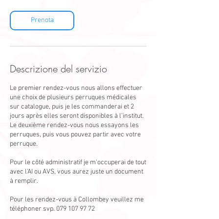
m
i
n
Prenota
u
t
i
Descrizione del servizio
Le premier rendez-vous nous allons effectuer
une choix de plusieurs perruques médicales
sur catalogue, puis je les commanderai et 2
jours après elles seront disponibles à l’institut.
Le deuxième rendez-vous nous essayons les
perruques, puis vous pouvez partir avec votre
perruque.
Pour le côté administratif je m'occuperai de tout
avec l'AI ou AVS, vous aurez juste un document
à remplir.
Pour les rendez-vous à Collombey veuillez me
téléphoner svp. 079 107 97 72