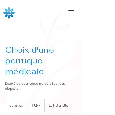
Choix d'une
perruque
médicale
Beauté ou pour cause maladie ( cancer,
alopécie,...)
1
franco
20 minuti
2
1 CHF
La Natur'elle
svizzero
0