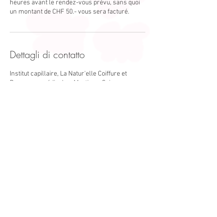
heures avant le rendez-vous prévu, sans quoi
un montant de CHF 50.- vous sera facturé.
Dettagli di contatto
Institut capillaire, La Natur'elle Coiffure et
Perruques médicales, Martigny, Suisse
Avenue de la Gare 54/1920 Martigny
Valais/Suisse
+41 79 107 97 72
www.lanaturelle-martigny.ch
Horaires d'ouverture
Mardi au Vendredi 8h00 -18h30
Samedi 8h00 -17h00