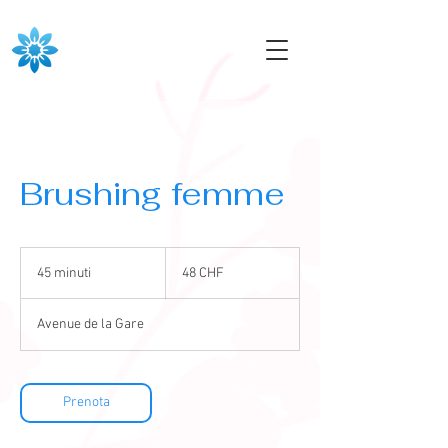
Brushing femme
48
franchi
45 minuti
4
48 CHF
svizzeri
5
m
Avenue de la Gare
i
n
u
t
Prenota
i