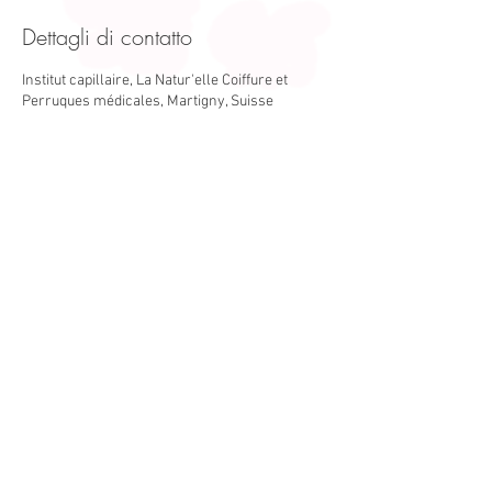
Dettagli di contatto
Institut capillaire, La Natur'elle Coiffure et
Perruques médicales, Martigny, Suisse
Avenue de la Gare 54/1920 Martigny
Valais/Suisse
+41 79 107 97 72
www.lanaturelle-martigny.ch
Horaires d'ouverture
Mardi au Vendredi 8h00 -18h30
Samedi 8h00 -17h00