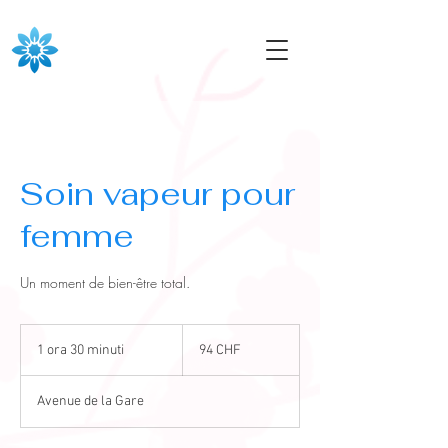
Soin vapeur pour
femme
Un moment de bien-être total.
94
franchi
1 ora 30 minuti
1
94 CHF
svizzeri
o
r
Avenue de la Gare
3
0
m